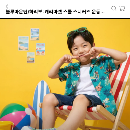
블루마운틴/하리보: 캐리마켓 스쿨 스니커즈 운동화 9,900원 부터~