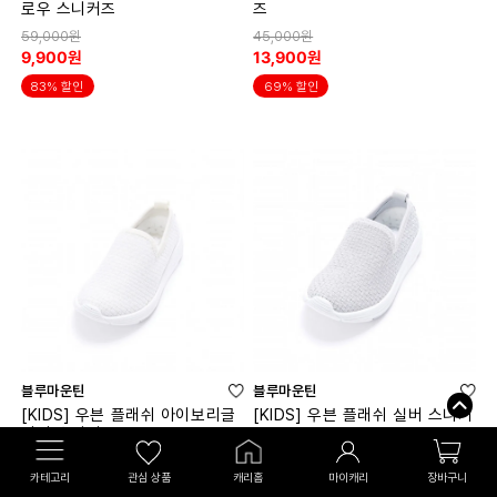
로우 스니커즈
즈
59,000원
45,000원
9,900원
13,900원
83% 할인
69% 할인
블루마운틴
블루마운틴
[KIDS] 우븐 플래쉬 아이보리글
[KIDS] 우븐 플래쉬 실버 스니커
리터 스니커즈
즈
54,000원
54,000원
카테고리
관심 상품
캐리홈
마이캐리
장바구니
13,900원
13,900원