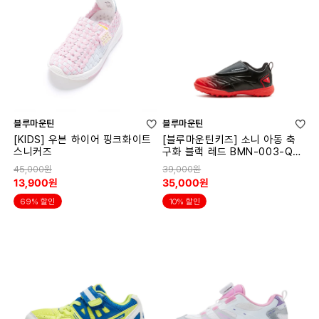
블루마운틴
블루마운틴
[KIDS] 우븐 하이어 핑크화이트
[블루마운틴키즈] 소니 아동 축
스니커즈
구화 블랙 레드 BMN-003-QS
W003SN
45,000원
39,000원
13,900원
35,000원
69% 할인
10% 할인