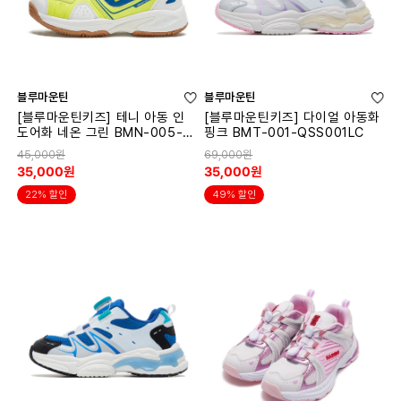
블루마운틴
블루마운틴
[블루마운틴키즈] 테니 아동 인
[블루마운틴키즈] 다이얼 아동화
도어화 네온 그린 BMN-005-Q
핑크 BMT-001-QSS001LC
SW005TY
45,000원
69,000원
35,000원
35,000원
22% 할인
49% 할인