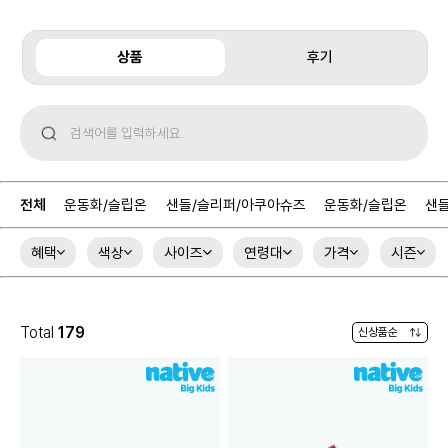
상품
후기
전체
운동화/슬립온
샌들/슬리퍼/아쿠아슈즈
운동화/슬립온
샌
혜택
색상
사이즈
연령대
가격
시즌
Total
179